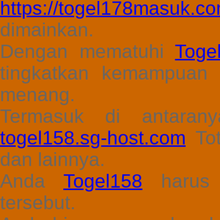
https://togel178masuk.co
dimainkan.
Dengan mematuhi
Toge
tingkatkan kemampuan 
menang.
Termasuk di antaran
togel158.sg-host.com
Tot
dan lainnya.
Anda
Togel158
harus 
tersebut.