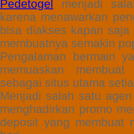
Pedetogel
menjadi salah
karena menawarkan pen
bisa diakses kapan saja 
membuatnya semakin pop
Pengalaman bermain ya
memuaskan membuat
sebagai situs utama setia
Menjadi salah satu agen 
menghadirkan promo men
deposit yang membuat 