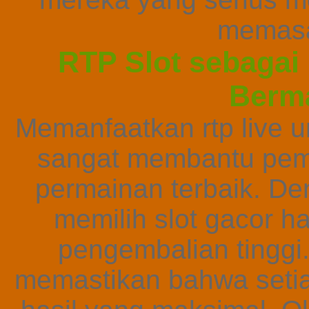
memasa
RTP Slot sebagai
Berma
Memanfaatkan rtp live 
sangat membantu pem
permainan terbaik. De
memilih slot gacor har
pengembalian tinggi. 
memastikan bahwa seti