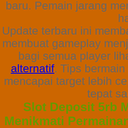
baru. Pemain jarang me
ha
Update terbaru ini mem
membuat gameplay menja
bagi semua player li
alternatif
. Tips bermain
mencapai target lebih ce
tepat sa
Slot Deposit 5rb
Menikmati Permainan