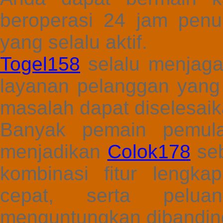
beroperasi 24 jam penu
yang selalu aktif.
Togel158
selalu menjaga
layanan pelanggan yang 
masalah dapat diselesaik
Banyak pemain pemul
menjadikan
Colok178
seb
kombinasi fitur lengka
cepat, serta pelu
menguntungkan dibanding 