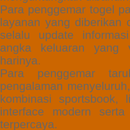
Para penggemar togel p
layanan yang diberikan
selalu update informas
angka keluaran yang v
harinya.
Para penggemar taru
pengalaman menyeluruh
kombinasi sportsbook, 
interface modern serta
terpercaya.