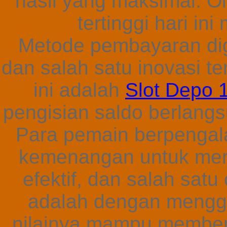
hasil yang maksimal. Ole
tertinggi hari in
Metode pembayaran dig
dan salah satu inovasi ter
ini adalah
Slot Depo 
pengisian saldo berlangs
Para pemain berpengal
kemenangan untuk men
efektif, dan salah satu
adalah dengan meng
nilainya mampu memberi