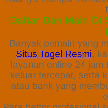
Daftar Dan Main Di 
Banyak pemain yang m
Situs Togel Resmi
, k
layanan online 24 jam 
keluar tercepat, serta
atau bank yang membua
e
Para bettor profesional