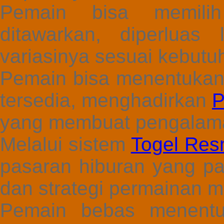
Pemain bisa memili
ditawarkan, diperluas
variasinya sesuai kebutu
Pemain bisa menentukan 
tersedia, menghadirkan
P
yang membuat pengalama
Melalui sistem
Togel Res
pasaran hiburan yang pa
dan strategi permainan m
Pemain bebas menentuk