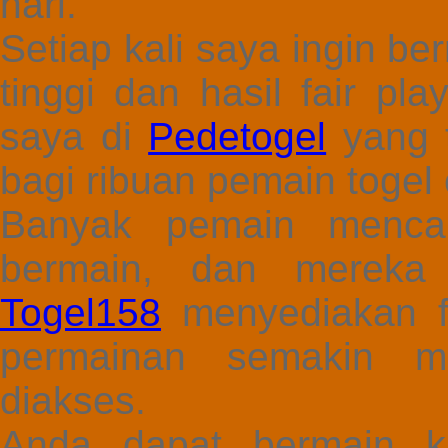
hari.
Setiap kali saya ingin 
tinggi dan hasil fair p
saya di
Pedetogel
yang t
bagi ribuan pemain togel 
Banyak pemain mencar
bermain, dan mereka
Togel158
menyediakan f
permainan semakin m
diakses.
Anda dapat bermain 