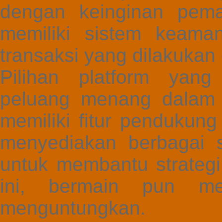
dengan keinginan pema
memiliki sistem keama
transaksi yang dilakukan
Pilihan platform yang
peluang menang dalam 
memiliki fitur pendukun
menyediakan berbagai s
untuk membantu strateg
ini, bermain pun men
menguntungkan.