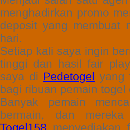
menghadirkan promo men
deposit yang membuat 
hari.
Setiap kali saya ingin 
tinggi dan hasil fair p
saya di
Pedetogel
yang t
bagi ribuan pemain togel 
Banyak pemain mencar
bermain, dan mereka
Togel158
menyediakan f