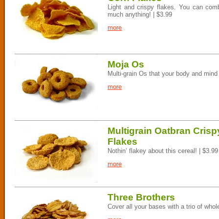
Light and crispy flakes. You can com
much anything! | $3.99
more
Moja Os
Multi-grain Os that your body and mind w
more
Multigrain Oatbran Crisp
Flakes
Nothin’ flakey about this cereal! | $3.99
more
Three Brothers
Cover all your bases with a trio of who