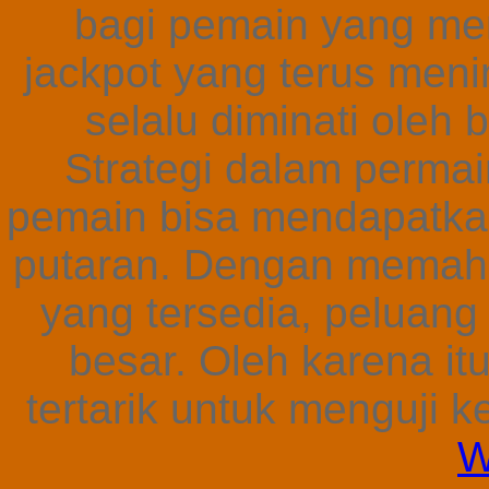
bagi pemain yang men
jackpot yang terus men
selalu diminati oleh
Strategi dalam permai
pemain bisa mendapatkan
putaran. Dengan memaham
yang tersedia, peluang
besar. Oleh karena itu
tertarik untuk menguji
W