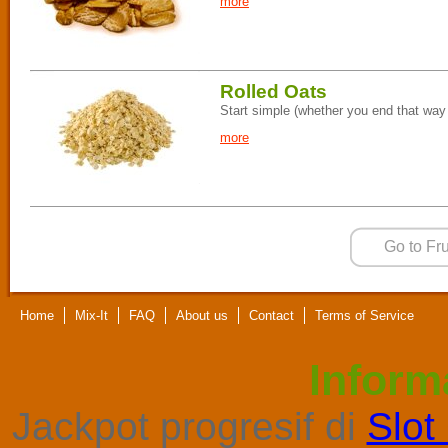
more
Rolled Oats
Start simple (whether you end that way 
more
Go to Fru
Home
Mix-It
FAQ
About us
Contact
Terms of Service
Inform
Jackpot progresif di
Slot