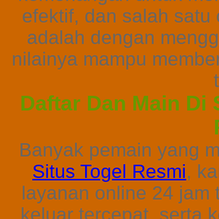
efektif, dan salah satu
adalah dengan meng
nilainya mampu memberi
Daftar Dan Main Di 
Banyak pemain yang m
Situs Togel Resmi
, k
layanan online 24 jam 
keluar tercepat, serta