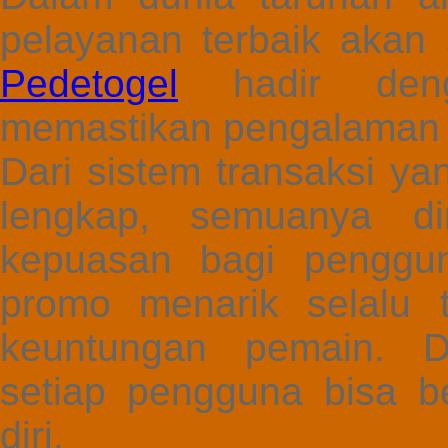
pelayanan terbaik akan 
Pedetogel
hadir deng
memastikan pengalaman 
Dari sistem transaksi y
lengkap, semuanya di
kepuasan bagi penggun
promo menarik selalu 
keuntungan pemain. De
setiap pengguna bisa b
diri.