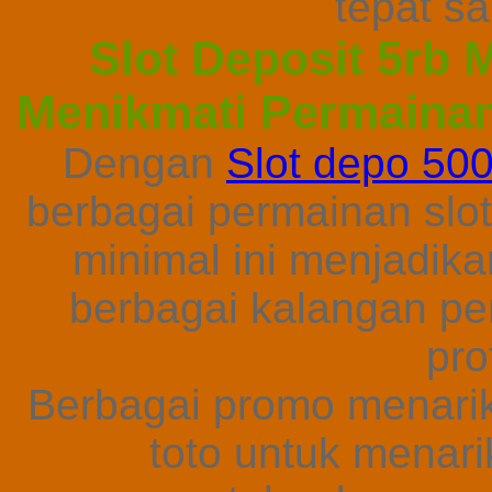
tepat sa
Slot Deposit 5rb
Menikmati Permainan
Dengan
Slot depo 50
berbagai permainan slot
minimal ini menjadikan
berbagai kalangan p
pro
Berbagai promo menarik 
toto untuk menar