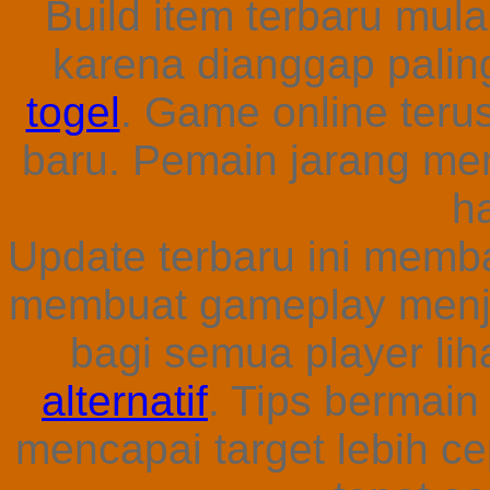
Build item terbaru mul
karena dianggap paling
togel
. Game online ter
baru. Pemain jarang me
ha
Update terbaru ini mem
membuat gameplay menja
bagi semua player li
alternatif
. Tips bermain
mencapai target lebih ce