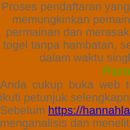
Proses pendaftaran yan
memungkinkan pemain 
permainan dan merasak
togel tanpa hambatan, 
dalam waktu sing
Part
Anda cukup buka web to
ikuti petunjuk selengkap
Sebelum
https://hannahl
menganalisis dan menelit