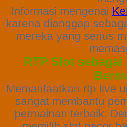
Informasi mengenai
Ke
karena dianggap sebagai
mereka yang serius m
memasa
RTP Slot sebagai
Berma
Memanfaatkan rtp live 
sangat membantu pem
permainan terbaik. De
memilih slot gacor har