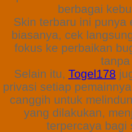
berbagai keb
Skin terbaru ini punya
biasanya, cek langsun
fokus ke perbaikan bug
tanpa
Selain itu,
Togel178
ju
privasi setiap pemainnya
canggih untuk melindung
yang dilakukan, menj
terpercaya bag