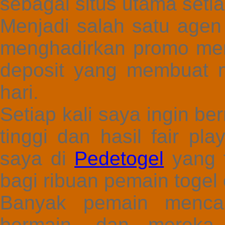
sebagai situs utama setia
Menjadi salah satu agen 
menghadirkan promo men
deposit yang membuat 
hari.
Setiap kali saya ingin 
tinggi dan hasil fair p
saya di
Pedetogel
yang t
bagi ribuan pemain togel 
Banyak pemain mencar
bermain, dan mereka