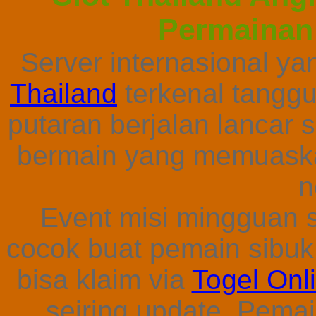
Permainan
Server internasional y
Thailand
terkenal tanggu
putaran berjalan lancar
bermain yang memuaska
n
Event misi mingguan s
cocok buat pemain sibuk 
bisa klaim via
Togel Onl
seiring update. Pemain