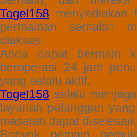
Togel158
menyediakan f
permainan semakin m
diakses.
Anda dapat bermain 
beroperasi 24 jam penu
yang selalu aktif.
Togel158
selalu menjaga
layanan pelanggan yang 
masalah dapat diselesaik
Banyak pemain pemul