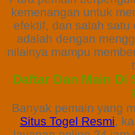
kemenangan untuk men
efektif, dan salah satu
adalah dengan meng
nilainya mampu memberi
Daftar Dan Main Di 
Banyak pemain yang m
Situs Togel Resmi
, k
layanan online 24 jam 