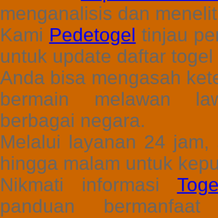
menganalisis dan menelit
Kami
Pedetogel
tinjau pe
untuk update daftar togel
Anda bisa mengasah kete
bermain melawan 
berbagai negara.
Melalui layanan 24 jam,
hingga malam untuk kep
Nikmati informasi
Toge
panduan bermanfaat