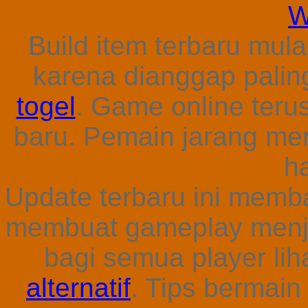
W
Build item terbaru mul
karena dianggap paling
togel
. Game online ter
baru. Pemain jarang me
ha
Update terbaru ini mem
membuat gameplay menja
bagi semua player li
alternatif
. Tips bermain