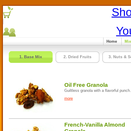
Sho
Yo
Home
Mix
1. Base Mix
2. Dried Fruits
3. Nuts & 
Oil Free Granola
Guiltless granola with a flavorful punch.
more
French-Vanilla Almond